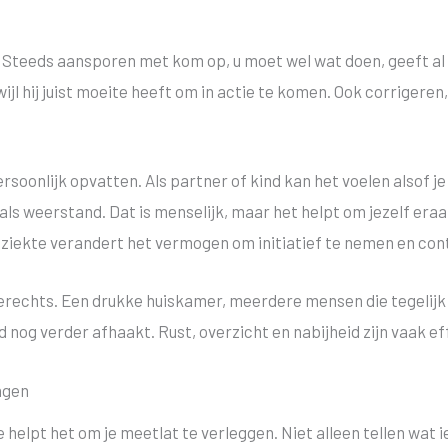
 Steeds aansporen met kom op, u moet wel wat doen, geeft al
wijl hij juist moeite heeft om in actie te komen. Ook corrigere
rsoonlijk opvatten. Als partner of kind kan het voelen alsof je
als weerstand. Dat is menselijk, maar het helpt om jezelf era
De ziekte verandert het vermogen om initiatief te nemen en co
erechts. Een drukke huiskamer, meerdere mensen die tegelijk 
nog verder afhaakt. Rust, overzicht en nabijheid zijn vaak e
ingen
 helpt het om je meetlat te verleggen. Niet alleen tellen wat 