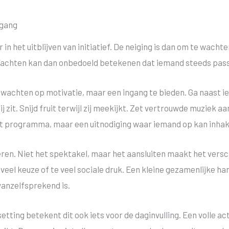
ngang
 in het uitblijven van initiatief. De neiging is dan om te wacht
. Wachten kan dan onbedoeld betekenen dat iemand steeds pas
 wachten op motivatie, maar een ingang te bieden. Ga naast ie
ij zit. Snijd fruit terwijl zij meekijkt. Zet vertrouwde muziek 
oot programma, maar een uitnodiging waar iemand op kan inha
eren. Niet het spektakel, maar het aansluiten maakt het vers
e veel keuze of te veel sociale druk. Een kleine gezamenlijke h
vanzelfsprekend is.
tting betekent dit ook iets voor de daginvulling. Een volle ac