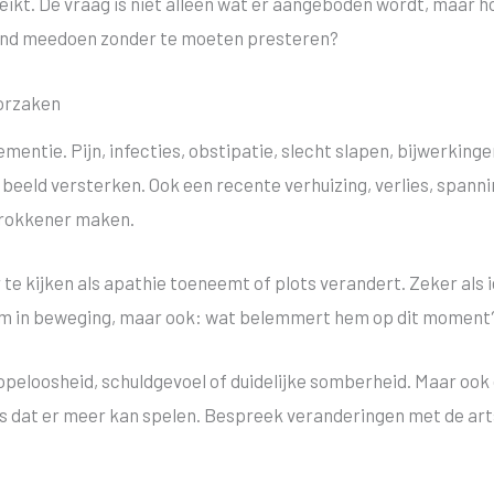
kt. De vraag is niet alleen wat er aangeboden wordt, maar hoe
and meedoen zonder te moeten presteren?
oorzaken
ementie. Pijn, infecties, obstipatie, slecht slapen, bijwerking
eeld versterken. Ook een recente verhuizing, verlies, spannin
etrokkener maken.
te kijken als apathie toeneemt of plots verandert. Zeker als
k hem in beweging, maar ook: wat belemmert hem op dit moment
 hopeloosheid, schuldgevoel of duidelijke somberheid. Maar ook
 los dat er meer kan spelen. Bespreek veranderingen met de ar