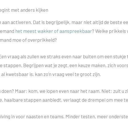
gint met anders kijken
aan activeren. Dat is begrijpelijk, maar niet altijd de beste e
 iemand
het meest wakker of aanspreekbaar
? Welke prikkels 
 iemand moe of overprikkeld?
n vraag als zullen we straks even naar buiten om een stukje te
tappen. Begrijpen wat je zegt, een keuze maken, zich voorst
l kwetsbaar is, kan zo’n vraag veel te groot zijn.
u doen? Maar: kom, we lopen even naar het raam. Niet: zult u z
ne, haalbare stappen aanbiedt, verlaagt de drempel om mee te
uiving in voor naasten en teams. Minder testen, meer onderste