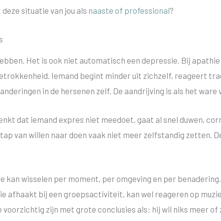
deze situatie van jou als
naaste of professional
?
s
ebben. Het is ook niet automatisch een depressie. Bij apathie
betrokkenheid. Iemand begint minder uit zichzelf, reageert trag
nderingen in de hersenen zelf. De aandrijving is als het ware
denkt dat iemand expres niet meedoet, gaat al snel duwen, cor
p van willen naar doen vaak niet meer zelfstandig zetten. De 
thie kan wisselen per moment, per omgeving en per benadering.
ie afhaakt bij een groepsactiviteit, kan wel reageren op muz
oorzichtig zijn met grote conclusies als: hij wil niks meer of 